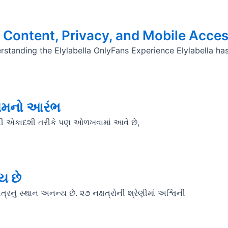
 Content, Privacy, and Mobile Acces
rstanding the Elylabella OnlyFans Experience Elylabella has
રામનો આરંભ
ી એકાદશી તરીકે પણ ઓળખવામાં આવે છે,
ય છે
્ષત્રનું સ્થાન અનન્ય છે. ૨૭ નક્ષત્રોની શ્રેણીમાં અશ્વિની