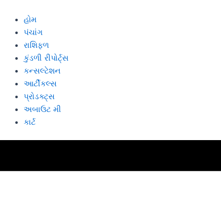
Skip
to
હોમ
content
પંચાંગ
રાશિફળ
કુંડળી રીપોર્ટ્સ
કન્સલ્ટેશન
આર્ટીકલ્સ
પ્રોડક્ટ્સ
અબાઉટ મી
કાર્ટ