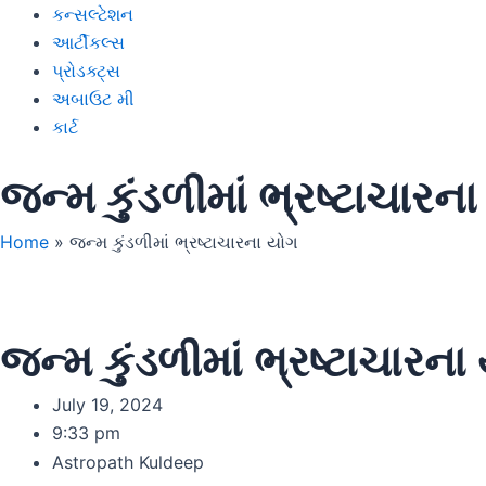
કન્સલ્ટેશન
આર્ટીકલ્સ
પ્રોડક્ટ્સ
અબાઉટ મી
કાર્ટ
જન્મ કુંડળીમાં ભ્રષ્ટાચારન
Home
»
જન્મ કુંડળીમાં ભ્રષ્ટાચારના યોગ
જન્મ કુંડળીમાં ભ્રષ્ટાચારના
July 19, 2024
9:33 pm
Astropath Kuldeep