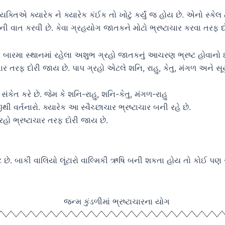
ક્તિએ ક્યારેક ને ક્યારેક કંઈક તો ખોટું કર્યું જ હોય છે. એનો સ
ારની વાત કરવી છે. કેવા ગ્રહયોગ જાતકને મોટો ભ્રષ્ટાચાર કરવા તરફ
બારમા સ્થાનમાં રહેલા અશુભ ગ્રહો જાતકનું આચરણ ભ્રષ્ટ હોવાનો ઇશ
ાર તરફ દોરી જાય છે. પાપ ગ્રહો એટલે શનિ, રાહુ, કેતુ, મંગળ અને સ
કેત કરે છે. જેમ કે શનિ-રાહુ, શનિ-કેતુ, મંગળ-રાહુ
ી વર્તનારો. ક્યારેક આ સ્વૈચ્છાચાર ભ્રષ્ટાચાર બની રહે છે.
રહો ભ્રષ્ટાચાર તરફ દોરી જાય છે.
. બાકી વાલિયો લૂંટારો વાલ્મિકી ઋષિ બની શકતા હોય તો કોઈ પણ સમયે 