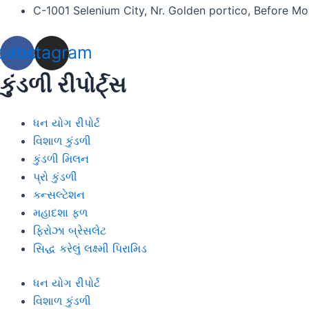
C-1001 Selenium City, Nr. Golden portico, Before M
cebook
Instagram
કુંડળી રીપોર્ટ્સ
ધન યોગ રીપોર્ટ
વિશાળ કુંડળી
કુંડળી મિલન
પ્રો કુંડળી
કન્સલ્ટેશન
મહાદશા ફળ
ફિરોઝા બ્રેસલેટ
સિદ્ધ કરેલું લક્ષ્મી પિરામિડ
ધન યોગ રીપોર્ટ
વિશાળ કુંડળી