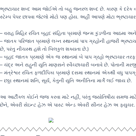
ભ્રષ્ટાચાર શબ્દ આમ જોઈએ તો બહુ જનરલ શબ્દ છે. કારણ કે દરેક વ્ય
સ્ટેમ્પ પેપર છાપવા જેટલો મોટો પણ હોય. અહીં આપણે મોટા ભ્રષ્ટાચ
– વરાહ મિહિર રચિત બૃહદ સંહિતા પ્રમાણે જન્મ કુંડળીના આઠમા અને 
– જાતક પરિજાત પ્રમાણે લગ્ન સ્થાનમાં પાપ ગ્રહોની હાજરી ભ્રષ્ટાચ
છે, પરંતુ નીચસ્થ હશે તો બિલકુલ શક્યતા છે.)
– બૃહદ જાતક પ્રમાણે એક જ સ્થાનમાં બે પાપ ગ્રહો ભ્રષ્ટાચાર તરફ સં
– ચંદ્ર અને રાહુની યુતિ માણસને સ્વૈચ્છાચારી બનાવે છે. પોતાની મરજીથ
– મંત્રેશ્વર રચિત ફળદીપિકા પ્રમાણે દસમા સ્થાનમાં એકથી વધુ પાપગ્
– છઠ્ઠા સ્થાનમાં શનિ, સૂર્ય, કેતુની યુતિ અનીતિના માર્ગે લઈ જાય છે.
આ આર્ટીકલ કોઈને જજ કરવા માટે નહીં, પરંતુ જ્યોતિષીય સમજ માટે છે
છેને, એવરી સેઇન્ટ હેઝ એ પાસ્ટ એન્ડ એવરી સીનર હેઝ અ ફ્યુચર.