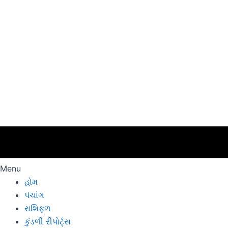
Menu
હોમ
પંચાંગ
રાશિફળ
કુંડળી રીપોર્ટ્સ