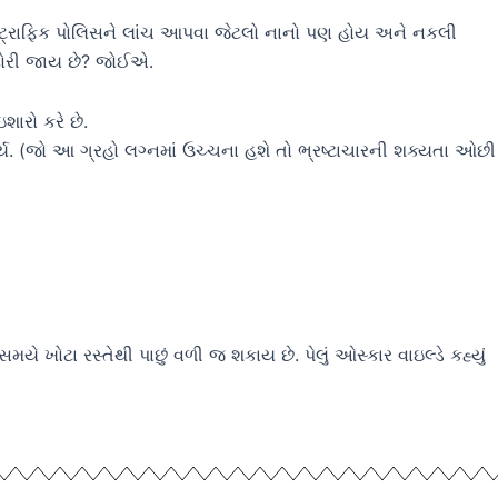
્કેલ ટ્રાફિક પોલિસને લાંચ આપવા જેટલો નાનો પણ હોય અને નકલી
 દોરી જાય છે? જોઈએ.
ારો કરે છે.
ૂર્ય. (જો આ ગ્રહો લગ્નમાં ઉચ્ચના હશે તો ભ્રષ્ટાચારની શક્યતા ઓછી
ખોટા રસ્તેથી પાછું વળી જ શકાય છે. પેલું ઓસ્કાર વાઇલ્ડે કહ્યું