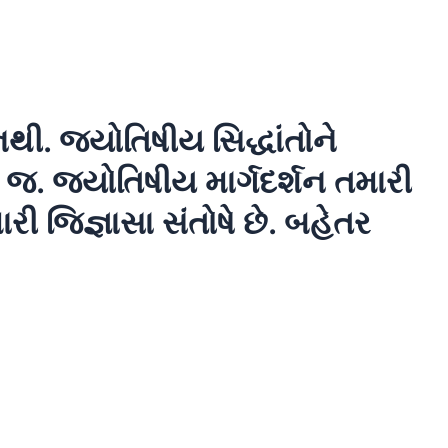
ી. જ્યોતિષીય સિદ્ધાંતોને
ં જ. જ્યોતિષીય માર્ગદર્શન તમારી
ારી જિજ્ઞાસા સંતોષે છે. બહેતર