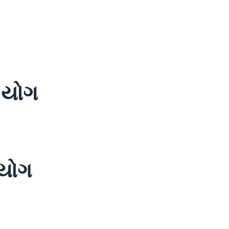
ા યોગ
 યોગ