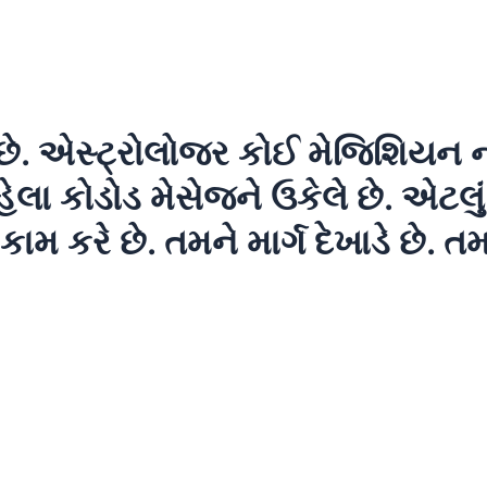
છે. એસ્ટ્રોલોજર કોઈ મેજિશિયન નથ
હેલા કોડોડ મેસેજને ઉકેલે છે. એટલુ
મ કરે છે. તમને માર્ગ દેખાડે છે. તમ