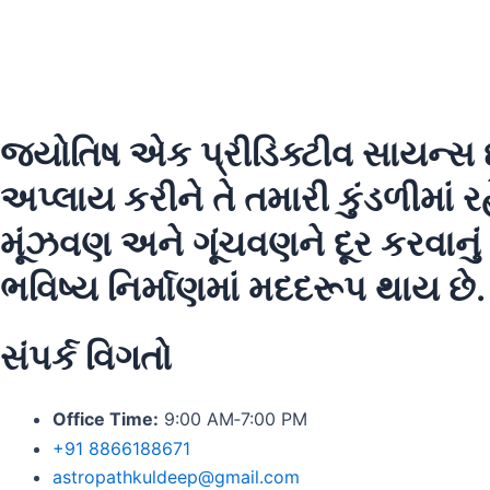
જ્યોતિષ એક પ્રીડિક્ટીવ સાયન્સ 
અપ્લાય કરીને તે તમારી કુંડળીમાં ર
મૂંઝવણ અને ગૂંચવણને દૂર કરવાનું કા
ભવિષ્ય નિર્માણમાં મદદરૂપ થાય છે.
સંપર્ક વિગતો
Office Time:
9:00 AM‑7:00 PM
+91 8866188671
astropathkuldeep@gmail.com