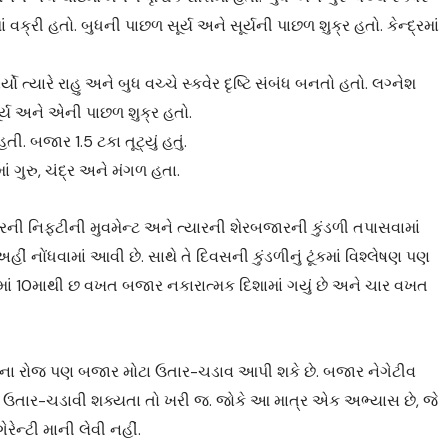
ાં વક્રી હતો. બુધની પાછળ સૂર્ય અને સૂર્યની પાછળ શુક્ર હતો. કેન્દ્રમાં
 ત્યારે રાહુ અને બુધ વચ્ચે સ્કવેર દૃષ્ટિ સંબંધ બનતો હતો. લગ્નેશ
ર્ય અને એની પાછળ શુક્ર હતો.
ી. બજાર 1.5 ટકા તૂટ્યું હતું.
ાં ગુરુ, ચંદ્ર અને મંગળ હતા.
 ત્યારની નિફ્ટીની મુવમેન્ટ અને ત્યારની શેરબજારની કુંડળી તપાસવામાં
અહીં નોંધવામાં આવી છે. સાથે તે દિવસની કુંડળીનું ટૂંકમાં વિશ્લેષણ પણ
 તેમાં 10માથી છ વખત બજાર નકારાત્મક દિશામાં ગયું છે અને ચાર વખત
30ના રોજ પણ બજાર મોટા ઉતાર-ચડાવ આપી શકે છે. બજાર નેગેટીવ
 ઉતાર-ચડાવી શક્યતા તો ખરી જ. જોકે આ માત્ર એક અભ્યાસ છે, જે
ન્ટી માની લેવી નહીં.