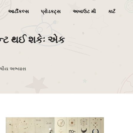
આર્ટીકલ્સ
પ્રોડક્ટ્સ
અબાઉટ મી
કાર્ટ
વમેન્ટ થઈ શકેઃ એક
ોતિષીય અભ્યાસ