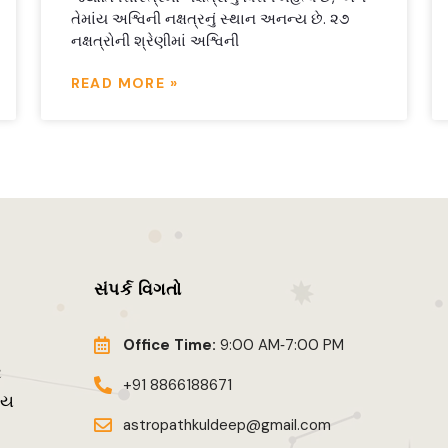
તેમાંય અશ્વિની નક્ષત્રનું સ્થાન અનન્ય છે. ૨૭
નક્ષત્રોની શ્રેણીમાં અશ્વિની
READ MORE »
સંપર્ક વિગતો
Office Time:
9:00 AM‑7:00 PM
ર
+91 8866188671
ાય
astropathkuldeep@gmail.com