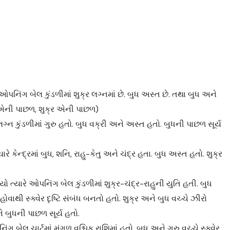
 ઓપનિંગ બેલ કુંડળીમાં શુક્ર લગ્નમાં છે. બુધ અસ્ત છે. તથા બુધ અને
બુધ એની પાછળ, શુક્ર એની પાછળ)
ગ્ન કુંડળીમાં ગુરુ હતો. બુધ વક્રી અને અસ્ત હતો. બુધની પાછળ સૂર્ય
રે કેન્દ્રમાં બુધ, શનિ, રાહુ-કેતુ અને ચંદ્ર હતા. બુધ અસ્ત હતો. શુક્ર
્યારે ઓપનિંગ બેલ કુંડળીમાં શુક્ર-ચંદ્ર-રાહુની યુતિ હતી. બુધ
વાથી સ્ક્વેર દૃષ્ટિ સંબંધ બનતો હતો. શુક્ર અને બુધ વચ્ચે ઝીરો
ે બુધની પાછળ સૂર્ય હતો.
 બેલ ચાર્ટમાં મંગળ વૃશ્ચિક રાશિમાં હતો. બુધ અને ગુરુ વચ્ચે સ્ક્વેર