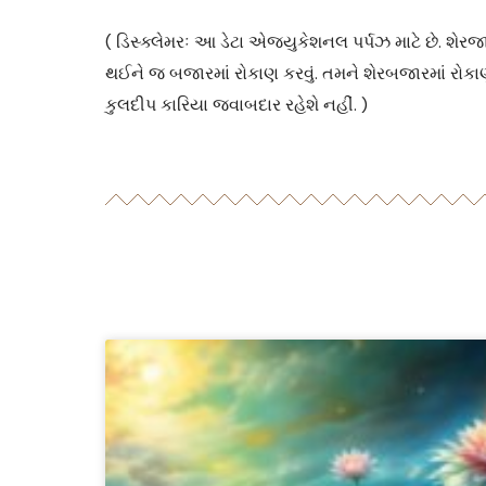
( ડિસ્ક્લેમરઃ આ ડેટા એજ્યુકેશનલ પર્પઝ માટે છે. શેરજ
થઈને જ બજારમાં રોકાણ કરવું. તમને શેરબજારમાં રોકા
કુલદીપ કારિયા જવાબદાર રહેશે નહીં. )