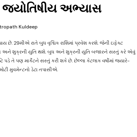
ક જ્યોતિષીય અભ્યાસ
tropath Kuldeep
ાય છે. 29મીએ રાતે બુધ વૃશ્ચિક રાશિમાં પ્રવેશ કરશે. જેની ઇફેક્ટ
 અને શુક્રની યુતિ થશે. બુધ અને શુક્રની યુતિ બજારને સસ્તું કરે એવું
ડે તે પણ માર્કેટને સસ્તું કરી શકે છે. છેલ્લા કેટલાક વર્ષોમાં જ્યારે-
ી મોટી મુવમેન્ટનો ડેટા તપાસીએ.