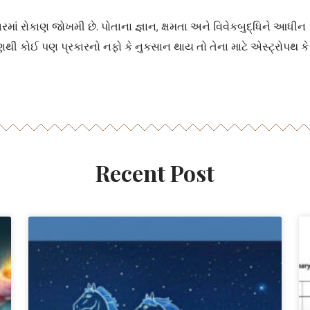
ારમાં રોકાણ જોખમી છે. પોતાના જ્ઞાન, ક્ષમતા અને વિવેકબુદ્ધિને આધીન
ણથી કોઈ પણ પ્રકારનો નફો કે નુકસાન થાય તો તેના માટે એસ્ટ્રોપથ કે
Recent Post