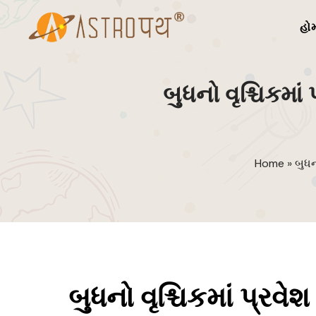
Skip
to
હો
content
બુધનો વૃશ્ચિકમાં
Home
»
બુધન
બુધનો વૃશ્ચિકમાં પ્રવેશ