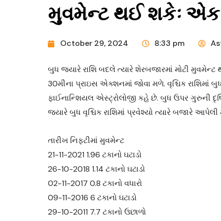
મુવમેન્ટ થઈ શકેઃ એ
October 29, 2024
8:33 pm
As
બુધ જ્યારે રાશિ બદલે ત્યારે શેરબજારમાં મોટી મુવમેન્ટ થ
30મીના પ્રાઇસ એક્શનમાં જોવા મળે. વૃશ્ચિક રાશિમાં બુધ
ફાઈનાન્શિયલ એસ્ટ્રોલોજી કહે છે. બુધ ઉપર ગુરુની દૃષ્ટિ પ
જ્યારે બુધ વૃશ્ચિક રાશિમાં પ્રવેશ્યો ત્યારે બજારે આપેલ
તારીખ નિફ્ટીમાં મુવમેન્ટ
21-11-2021 1.96 ટકાનો ઘટાડો
26-10-2018 1.14 ટકાનો ઘટાડો
02-11-2017 0.8 ટકાનો વધારો
09-11-2016 6 ટકાનો ઘટાડો
29-10-2011 7.7 ટકાનો ઉછાળો