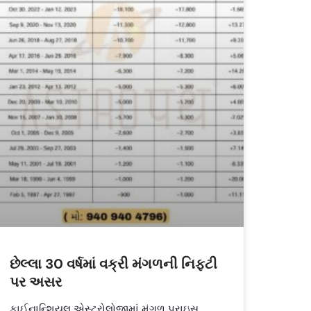
છેલ્લા 30 વર્ષમાં વક્રી મંગળની નિફ્ટી
પર અસર
ફાઈનાન્શિયલ એસ્ટ્રોલોજીમાં મંગળ પ્રાઇસ