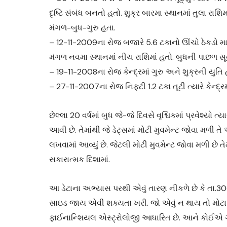
દૃષ્ટિ સંબંધ બનતો હતો. શુક્ર બારમા સ્થાનમાં તુલા રાશિમ
મંગળ-બુધ-ગુરુ હતા.
– 12-11-2009ના રોજ બજારે 5.6 ટકાનો ઊંચો ઠેકડો માર્યો
મંગળ નવમા સ્થાનમાં નીચ રાશિમાં હતો. બુધની પાછળ સૂ
– 19-11-2008ના રોજ કેન્દ્રમાં ગુરુ અને શુક્રની યુતિ હત
– 27-11-2007ના રોજ નિફ્ટી 1.2 ટકા તૂટી ત્યારે કેન્દ્રમ
છેલ્લા 20 વર્ષમાં બુધ જે-જે દિવસે વૃશ્ચિકમાં પ્રવેશ્યો
આવી છે. તેમાંથી જે ડેટ્સમાં મોટી મુવમેન્ટ જોવા મળી તે 
લખવામાં આવ્યું છે. જેટલી મોટી મુવમેન્ટ જોવા મળી છે
સકારાત્મક દિશામાં.
આ ડેટાના અભ્યાસ પરથી એવું તારણ નીકળે છે કે તા.
સાઇડ જાય એવી શક્યતા ખરી. જો એવું ન થાય તો મોટા
ફાઈનાન્શિયલ એસ્ટ્રોલોજી આધારિત છે. આને કોઈએ ગેરે