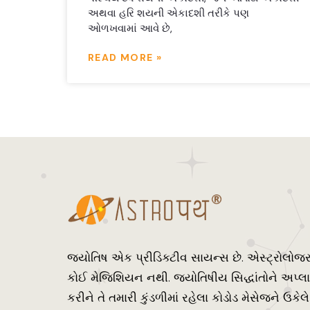
અથવા હરિ શયની એકાદશી તરીકે પણ
ઓળખવામાં આવે છે,
READ MORE »
જ્યોતિષ એક પ્રીડિક્ટીવ સાયન્સ છે. એસ્ટ્રોલોજ
કોઈ મેજિશિયન નથી. જ્યોતિષીય સિદ્ધાંતોને અપ્લ
કરીને તે તમારી કુંડળીમાં રહેલા કોડોડ મેસેજને ઉકેલે