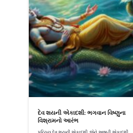
દેવ શયની એકાદશી: ભગવાન વિષ્ણુના
વિશ્રામનો આરંભ
પરિચય દેવ શયની એકાદશી, જેને આષાઢી એકાદશી