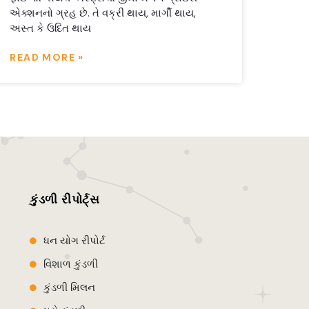
એક્શનનો ગ્રહ છે. તે વક્રી થાય, માર્ગી થાય,
અસ્ત કે ઉદિત થાય
READ MORE »
કુંડળી રીપોર્ટ્સ
ધન યોગ રીપોર્ટ
વિશાળ કુંડળી
કુંડળી મિલન