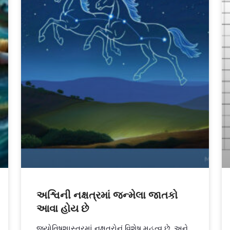
અશ્વિની નક્ષત્રમાં જન્મેલા જાતકો
આવા હોય છે
જ્યોતિષશાસ્ત્રમાં નક્ષત્રોનું વિશેષ મહત્વ છે, અને