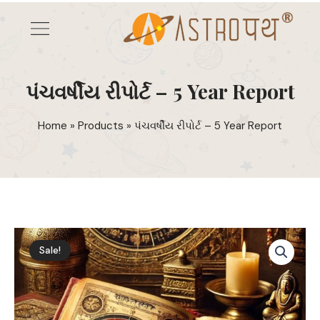
Skip
Menu
to
કુંડળી રીપોર્ટ્સ
content
પંચવર્ષીય રીપોર્ટ – 5 Year Report
Home
»
Products
»
પંચવર્ષીય રીપોર્ટ – 5 Year Report
પંચવર્ષીય
રીપોર્ટ
-
5
Sale!
Year
Report
quantity