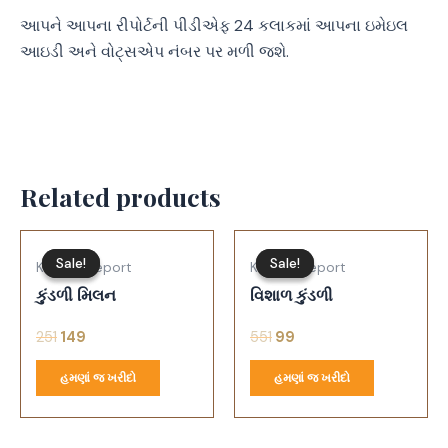
આપને આપના રીપોર્ટની પીડીએફ 24 કલાકમાં આપના ઇમેઇલ
આઇડી અને વોટ્સએપ નંબર પર મળી જશે.
Related products
Sale!
Sale!
Sale!
Sale!
Kundali Report
Kundali Report
કુંડળી મિલન
વિશાળ કુંડળી
251
149
551
99
હમણાં જ ખરીદો
હમણાં જ ખરીદો