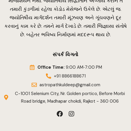
મેજિશિયન નથી. જ્યોતિષીય સિદ્ધાંતોને અપ્લાય કરીને તે
તમારી કુંડળીમાં રહેલા કોડોડ મેસેજને ઉકેલે છે. એટલું જ.
જ્યોતિષીય માર્ગદર્શન તમારી મૂંઝવણ અને ગૂંચવણને દૂર
કરવાનું કામ કરે છે. તમને માર્ગ દેખાડે છે. તમારી જિજ્ઞાસા સંતોષે
છે. બહેતર ભવિષ્ય નિર્માણમાં મદદરૂપ થાય છે.
સંપર્ક વિગતો
Office Time:
9:00 AM‑7:00 PM
+91 8866188671
astropathkuldeep@gmail.com
C-1001 Selenium City, Nr. Golden portico, Before Morbi
Road bridge, Madhapar chokdi, Rajkot - 360 006
F
I
a
n
c
s