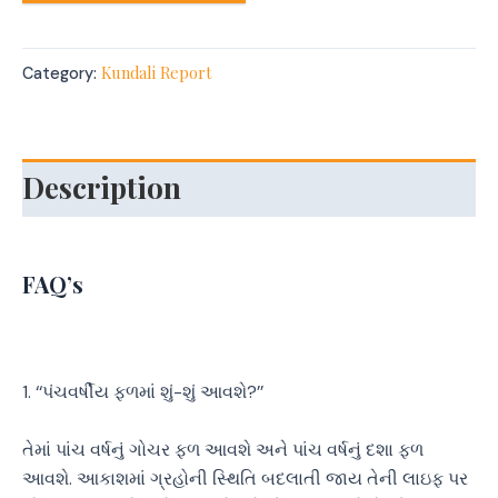
Kundali Report
Category:
Description
FAQ’s
1. ‘‘પંચવર્ષીય ફળમાં શું-શું આવશે?’’
તેમાં પાંચ વર્ષનું ગોચર ફળ આવશે અને પાંચ વર્ષનું દશા ફળ
આવશે. આકાશમાં ગ્રહોની સ્થિતિ બદલાતી જાય તેની લાઇફ પર