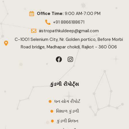
Office Time:
9:00 AM‑7:00 PM
+91 8866188671
astropathkuldeep@gmail.com
C-1001 Selenium City, Nr. Golden portico, Before Morbi
Road bridge, Madhapar chokdi, Rajkot - 360 006
F
I
a
n
c
s
e
t
b
a
કુંડળી રીપોર્ટ્સ
o
g
o
r
k
a
ધન યોગ રીપોર્ટ
m
વિશાળ કુંડળી
કુંડળી મિલન