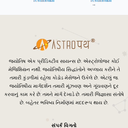
→
જ્યોતિષ એક પ્રીડિક્ટીવ સાયન્સ છે. એસ્ટ્રોલોજર કોઈ
મેજિશિયન નથી. જ્યોતિષીય સિદ્ધાંતોને અપ્લાય કરીને તે
તમારી કુંડળીમાં રહેલા કોડોડ મેસેજને ઉકેલે છે. એટલું જ.
જ્યોતિષીય માર્ગદર્શન તમારી મૂંઝવણ અને ગૂંચવણને દૂર
કરવાનું કામ કરે છે. તમને માર્ગ દેખાડે છે. તમારી જિજ્ઞાસા સંતોષે
છે. બહેતર ભવિષ્ય નિર્માણમાં મદદરૂપ થાય છે.
સંપર્ક વિગતો