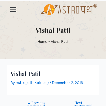
Skip
Post
Menu
to
navigation
content
Vishal Patil
Home
»
Vishal Patil
Vishal Patil
Astropath Kuldeep
By
/
December 2, 2016
←
Previous
Next
Testimonial
Testimonial