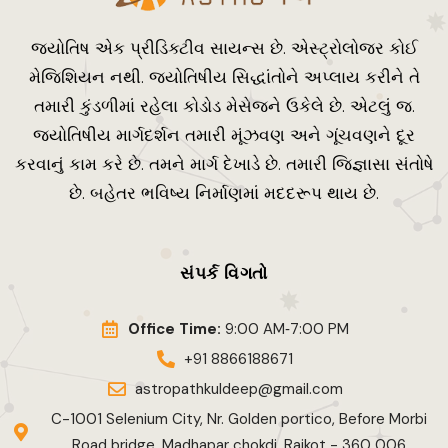
જ્યોતિષ એક પ્રીડિક્ટીવ સાયન્સ છે. એસ્ટ્રોલોજર કોઈ
મેજિશિયન નથી. જ્યોતિષીય સિદ્ધાંતોને અપ્લાય કરીને તે
તમારી કુંડળીમાં રહેલા કોડોડ મેસેજને ઉકેલે છે. એટલું જ.
જ્યોતિષીય માર્ગદર્શન તમારી મૂંઝવણ અને ગૂંચવણને દૂર
કરવાનું કામ કરે છે. તમને માર્ગ દેખાડે છે. તમારી જિજ્ઞાસા સંતોષે
છે. બહેતર ભવિષ્ય નિર્માણમાં મદદરૂપ થાય છે.
સંપર્ક વિગતો
Office Time:
9:00 AM‑7:00 PM
+91 8866188671
astropathkuldeep@gmail.com
C-1001 Selenium City, Nr. Golden portico, Before Morbi
Road bridge, Madhapar chokdi, Rajkot - 360 006