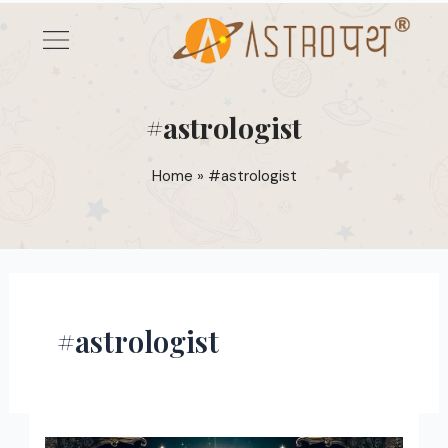
Skip
Menu
to
content
#astrologist
Home
»
#astrologist
#astrologist