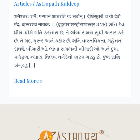
Articles
Astropath Kuldeep
/
शनैश्चरः शनैः पन्थानं आचरति यः सर्वान्। दीर्घसूत्री च यो देवो
मंदः क्रूरश्च नायकः ॥ (बृहत्पराशरहोराशास्त्र 3.28) શનિ દેવ
ધીમે-ધીમે ગતિ કરનારા છે, તે લાંબા સમય સુધી અસર કરે
છે. તે મંદ, ક્રૂર અને કઠોર છે. શનિ વાસ્તવિકતા, મહેનત,
સંઘર્ષ, બીમારીઓ, લાંબા સમયની બીમારીઓ અને દુખ,
કર્મફળ, ન્યાય, વિલંબ વગેરેનો કારક ગ્રહ છે. કુંભ રાશિ
સંગ્રહ […]
Read More »