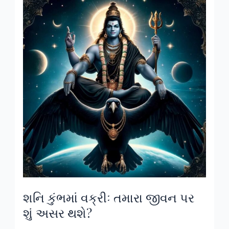
શનિ
કુંભમાં
વક્રીઃ
તમારા
જીવન
પર
શું
અસર
થશે?
શનિ કુંભમાં વક્રીઃ તમારા જીવન પર
શું અસર થશે?