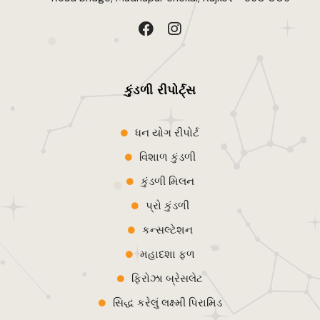
F
I
a
n
c
s
e
t
b
a
કુંડળી રીપોર્ટ્સ
o
g
o
r
k
a
ધન યોગ રીપોર્ટ
m
વિશાળ કુંડળી
કુંડળી મિલન
પ્રો કુંડળી
કન્સલ્ટેશન
મહાદશા ફળ
ફિરોઝા બ્રેસલેટ
સિદ્ધ કરેલું લક્ષ્મી પિરામિડ