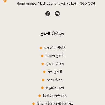
Road bridge, Madhapar chokdi, Rajkot - 360 006
F
I
a
n
c
s
e
t
b
a
કુંડળી રીપોર્ટ્સ
o
g
o
r
k
a
ધન યોગ રીપોર્ટ
m
વિશાળ કુંડળી
કુંડળી મિલન
પ્રો કુંડળી
કન્સલ્ટેશન
મહાદશા ફળ
ફિરોઝા બ્રેસલેટ
સિદ્ધ કરેલું લક્ષ્મી પિરામિડ