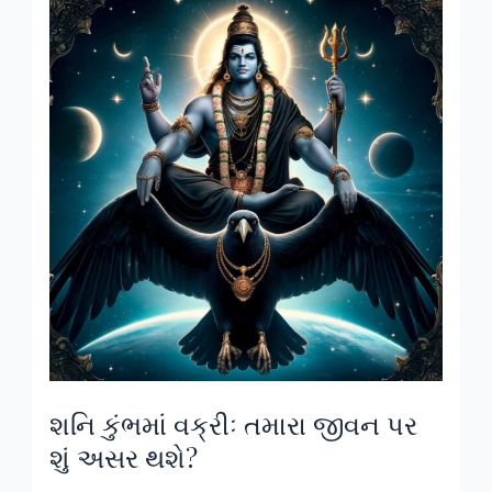
શનિ
કુંભમાં
વક્રીઃ
તમારા
જીવન
પર
શું
અસર
થશે?
શનિ કુંભમાં વક્રીઃ તમારા જીવન પર
શું અસર થશે?