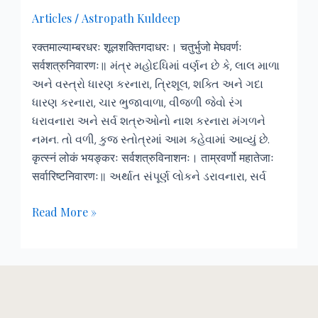
જીવન
Articles
Astropath Kuldeep
/
પર
શું
रक्तमाल्याम्बरधरः शूलशक्तिगदाधरः। चतुर्भुजो मेघवर्णः
અસર
सर्वशत्रुनिवारणः॥ મંત્ર મહોદધિમાં વર્ણન છે કે, લાલ માળા
થશે?
અને વસ્ત્રો ધારણ કરનારા, ત્રિશૂલ, શક્તિ અને ગદા
ધારણ કરનારા, ચાર ભુજાવાળા, વીજળી જેવો રંગ
ધરાવનારા અને સર્વ શત્રુઓનો નાશ કરનારા મંગળને
નમન. તો વળી, કુજ સ્તોત્રમાં આમ કહેવામાં આવ્યું છે.
कृत्स्नं लोकं भयङ्करः सर्वशत्रुविनाशनः। ताम्रवर्णो महातेजाः
सर्वारिष्टनिवारणः॥ અર્થાત સંપૂર્ણ લોકને ડરાવનારા, સર્વ
Read More »