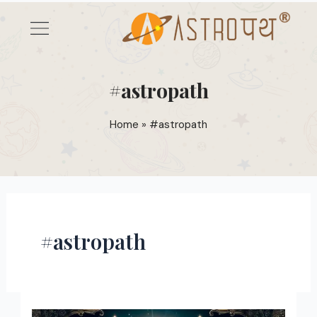
Skip
Menu
to
કુંડળી રીપોર્ટ્સ
content
#astropath
Home
»
#astropath
#astropath