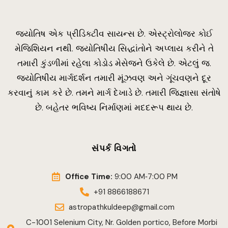
જ્યોતિષ એક પ્રીડિક્ટીવ સાયન્સ છે. એસ્ટ્રોલોજર કોઈ
મેજિશિયન નથી. જ્યોતિષીય સિદ્ધાંતોને અપ્લાય કરીને તે
તમારી કુંડળીમાં રહેલા કોડોડ મેસેજને ઉકેલે છે. એટલું જ.
જ્યોતિષીય માર્ગદર્શન તમારી મૂંઝવણ અને ગૂંચવણને દૂર
કરવાનું કામ કરે છે. તમને માર્ગ દેખાડે છે. તમારી જિજ્ઞાસા સંતોષે
છે. બહેતર ભવિષ્ય નિર્માણમાં મદદરૂપ થાય છે.
સંપર્ક વિગતો
Office Time:
9:00 AM‑7:00 PM
+91 8866188671
astropathkuldeep@gmail.com
C-1001 Selenium City, Nr. Golden portico, Before Morbi